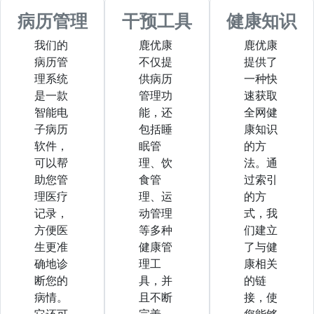
病历管理
干预工具
健康知识
我们的
鹿优康
鹿优康
病历管
不仅提
提供了
理系统
供病历
一种快
是一款
管理功
速获取
智能电
能，还
全网健
子病历
包括睡
康知识
软件，
眠管
的方
可以帮
理、饮
法。通
助您管
食管
过索引
理医疗
理、运
的方
记录，
动管理
式，我
方便医
等多种
们建立
生更准
健康管
了与健
确地诊
理工
康相关
断您的
具，并
的链
病情。
且不断
接，使
它还可
完善
您能够